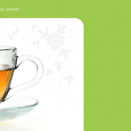
на:
(пусто)