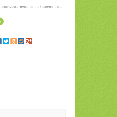
еносимость компонентов, беременность,
и