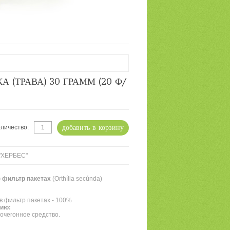
А (ТРАВА) 30 ГРАММ (20 Ф/
добавить в корзину
личество:
"ХЕРБЕС"
)
фильтр пакетах
(Orthília secúnda)
 в фильтр пакетах - 100%
нию:
чегонное средство.