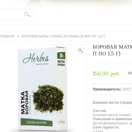
Поиск:
ГЛАВНАЯ
БОРОВАЯ МАТКА (ТРАВА) 30 ГРАММ (20 Ф/П ПО 1,5 Г)
>
БОРОВАЯ МАТК
П ПО 1,5 Г)
View
full
size
150,00 руб
Ко
Производитель:
ООО 
Боровая матка (трава
Состав:
Боровая матка (трава)
Показания к примене
Дезинфицирующиее, мо
Срок годности:
2 года.