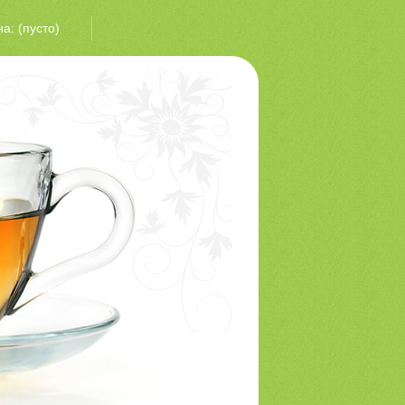
на:
(пусто)